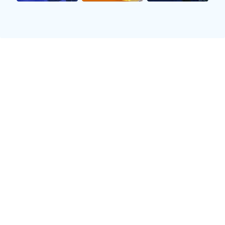
其次，要关注场地设施。在成都，有些专业
的室内足球场配备了优质的人造草坪、标准
化的门框以及良好的照明设备。这些因素直
接影响到比赛的质量和体验，因此在选择时
要仔细查看各项设施是否符合要求。
最后，还需要考虑价格因素。不同的室内足
球场收费标准不一，通常会根据时段、设施
等进行调整。因此，可以提前查询并比较几
家场馆，以便找到最适合自己的预定方案，
同时也能避免因为费用问题造成的不必要麻
烦。
2、了解室内足球设
施
当踏入一个新的室内足球场时，首先映入眼
帘的是宽敞明亮的比赛区域。一般来说，一
个标准的小型室内足球场尺寸约为40米长、
20米宽，相对较小，使得比赛节奏更加快速