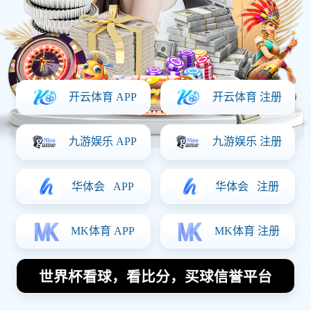
成都室内足球场体验指南畅享激
情与乐趣的足球时光
2026-05-18
在现代都市生活中，足球作为一项全球受欢