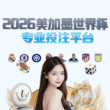
成功案例
首页
成功案例