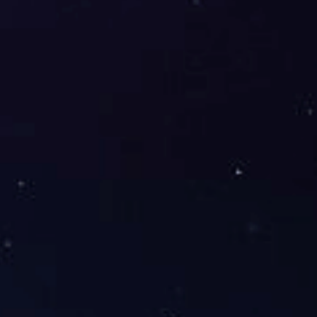
解读
金年汇体育
成功案例
资讯看板
服务类型
联系
金年汇娱乐平台