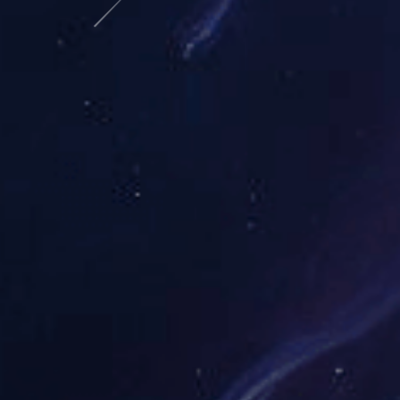
参加社团组织的一切活动。在一次次训练
享技术、交流心得，让小明倍感幸运。
2、艰苦训练中的坚
进入篮球社团后，小明面临着更为严格和
他全力以赴的时候。他从基础动作做起，
能。而这段时间也是最考验意志的时候，
持下来。
教练常常鼓励他们：“只有付出汗水，才
放弃的时候，他都会默念这句箴言。他开
不懈努力与坚持。
经过几个月艰苦卓绝的训练，小明逐渐适
他不再畏惧，而是愈加渴望突破自我。这
搏、永不言败的人生态度。
3、团队合作的重要