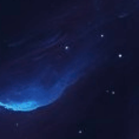
最终，在一次重要比赛前夕，小明意识到
他们共同制定目标，相互鼓励，使整个球
齐心协力，就一定能克服难关，实现目标
4、迈向梦想之路
终于，在期待已久的重要赛事来临之际，
他们充分发挥平时训练成果，每一次精准
中，他们克服了一次又一次困难，最终赢
奖杯，更是对自己努力付出的认可与肯定