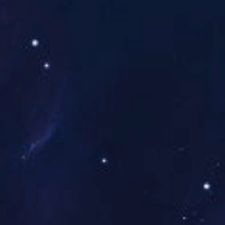
明站在篮球场上，眼中闪烁着对篮球的热爱与梦
在这个充满激情与挑战的年龄，如何追逐自己的篮
训练锻炼了身体和意志，还收获了友谊、团队精神
接触篮球到逐渐融入团队，再到最终迎来比赛，他
持。本文将从四个方面深入阐述小明追梦之路上的
血所带来的深刻感悟。
时他被一位同学邀请去观看校队比赛。那场比赛激
的发展，他开始向同学请教基本技巧，并尝试在放
心和探索精神使得他的热情日益高涨。
会挂上灿烂的笑容，这种成就感让他更加坚定了要
够站在更大的舞台上，与其他优秀球员竞技，感受
是他篮球旅程的起点。
的篮球社团。他向老师表达了自己的愿望，并积极