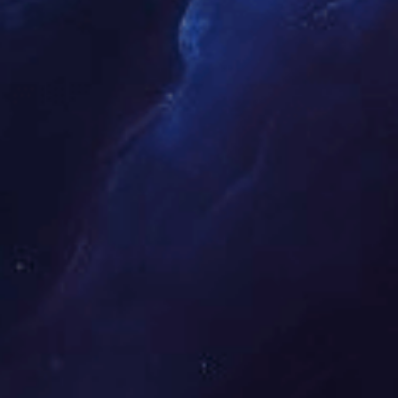
，无论结果如何，只要尽力去拼搏，就已经足够。
队充满斗志。这种团队意识让他们更加坚信，只要
。
小明及其球队紧张而兴奋地走上赛场。比赛期间，
传球和默契配合都让观众惊叹不已。在激烈竞争
得了胜利。然而，对小明而言，这份荣耀不仅仅是
。