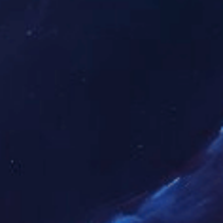
怀化篮球崛起之路探索
地方体育发展新机遇与
挑战
2026-05-18
彪马足球鞋顶级性能解
析助你在赛场上尽显风
采与实力
2026-05-18
库里4高帮篮球鞋的独
特魅力与性能解析，助
你在球场上尽显风采
2026-05-17